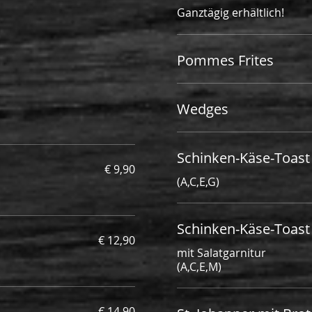
Ganztägig erhältlich!
Pommes Frites
Wedges
Schinken-Käse-Toast
€ 9,90
(A,C,E,G)
Schinken-Käse-Toast
€ 12,90
mit Salatgarnitur
(A,C,E,M)
€ 14,90