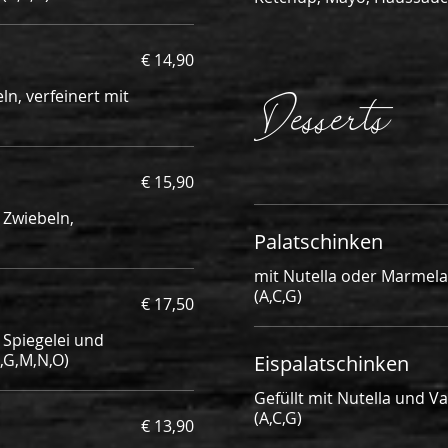
€ 14,90
Desserts
n, verfeinert mit
€ 15,90
 Zwiebeln,
Palatschinken
mit Nutella oder Marmel
(A,C,G)
€ 17,50
 Spiegelei und
,G,M,N,O)
Eispalatschinken
Gefüllt mit Nutella und Va
(A,C,G)
€ 13,90