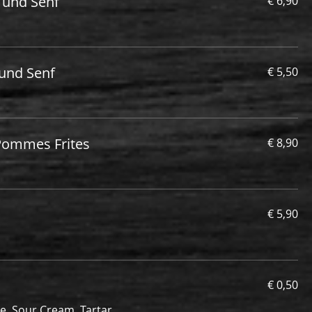
t und Senf
€ 6,90
 und Senf
€ 5,50
 Pommes Frites
€ 8,90
€ 5,90
€ 0,50
, Sour Cream, Tartar