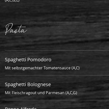
(A,C,G,L)
Pasta
Spaghetti Pomodoro
Mit selbstgemachter Tomatensauce (A,C)
Spaghetti Bolognese
Mit Fleischragout und Parmesan (A,C,G)