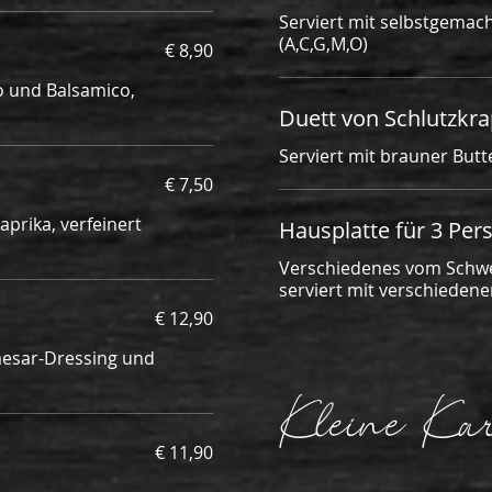
Serviert mit selbstgemac
(A,C,G,M,O)
€ 8,90
o und Balsamico,
Duett von Schlutzkr
Serviert mit brauner Butt
€ 7,50
prika, verfeinert
Hausplatte für 3 Per
Verschiedenes vom Schwe
serviert mit verschiedenen
€ 12,90
Caesar-Dressing und
Kleine Kar
€ 11,90