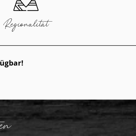
Regionalität
fügbar!
ten