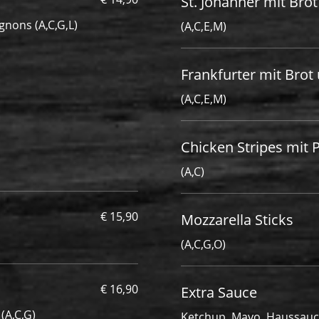
St. Johanner mit Bro
nons (A,C,G,L)
(A,C,E,M)
Frankfurter mit Brot
(A,C,E,M)
Chicken Stripes mit
(A,C)
€ 15,90
Mozzarella Sticks
(A,C,G,O)
€ 16,90
Extra Sauce
Mit Schinken und Käse gefüllt paniert mit Pommes Frites (A,C,G)
Ketchup, Mayo, Haussauce