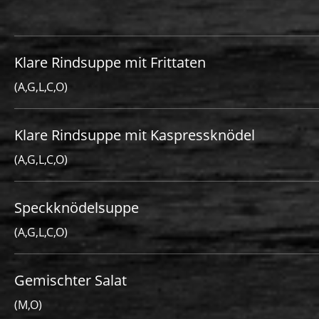
Klare Rindsuppe mit Frittaten
(A,G,L,C,O)
Klare Rindsuppe mit Kaspressknödel
(A,G,L,C,O)
Speckknödelsuppe
(A,G,L,C,O)
Gemischter Salat
(M,O)