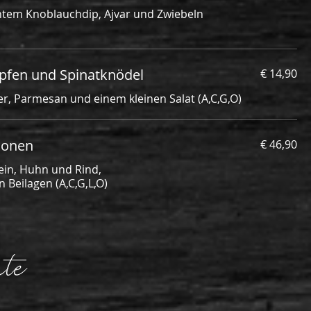
htem Knoblauchdip, Ajvar und Zwiebeln
apfen und Spinatknödel
€ 14,90
er, Parmesan und einem kleinen Salat (A,C,G,O)
sonen
€ 46,90
in, Huhn und Rind,
 Beilagen (A,C,G,L,O)
te