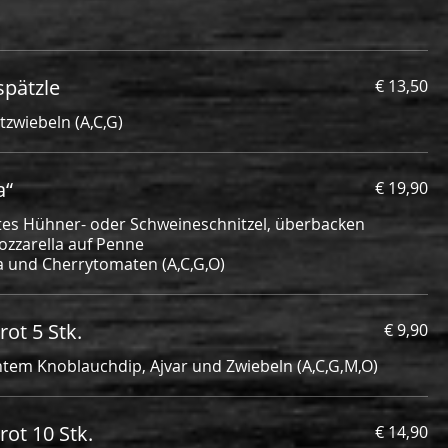
pätzle
€ 13,50
tzwiebeln (A,C,G)
a“
€ 19,90
ertes Hühner- oder Schweineschnitzel, überbacken
zzarella auf Penne
 und Cherrytomaten (A,C,G,O)
ot 5 Stk.
€ 9,90
htem Knoblauchdip, Ajvar und Zwiebeln (A,C,G,M,O)
rot 10 Stk.
€ 14,90