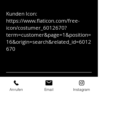
Kunden Icon:
https://www.flaticon.com/free-
icon/costumer_6012670?
term=customer&page=1&position=
16&origin=search&related_id=6012
670
ÖFFNUNGSZEITEN
Anrufen
Email
Instagram
Montag – Donnerstag
09:00 – 00:00 Uhr
Freitag – Samstag
09:00 – 02:00 Uhr